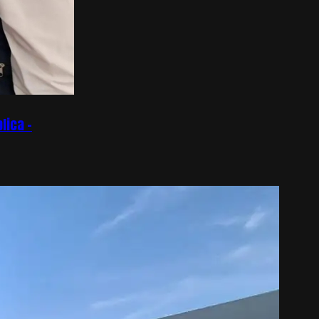
lica –