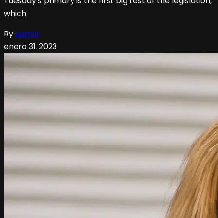
Tuesday’s primary is the first big test of the legislation,
which
By
admin
enero 31, 2023