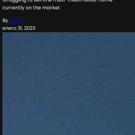
currently on the market
By
admin
enero 31, 2023