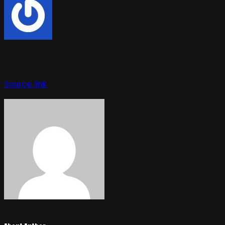
Navegación
de
entradas
Source link