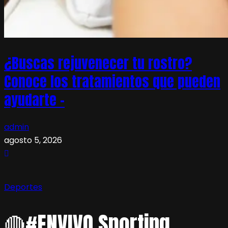
¿Buscas rejuvenecer tu rostro?
Conoce los tratamientos que pueden
ayudarte –
admin
agosto 5, 2026
Deportes
🔴#ENVIVO Sporting