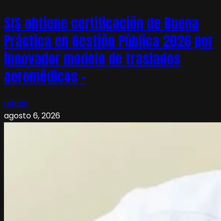
SIS obtiene certificación de Buena
Práctica en Gestión Pública 2026 por
innovador modelo de traslados
aeromédicos –
admin
agosto 6, 2026