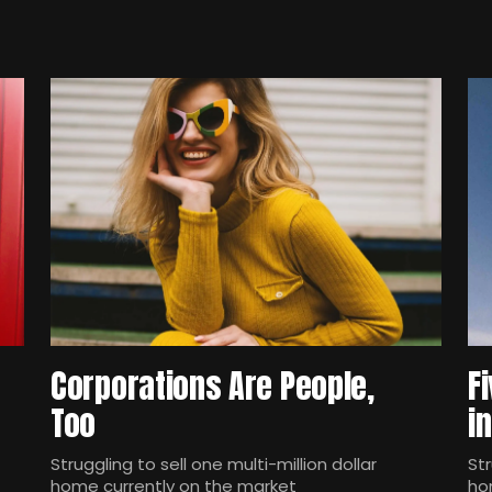
Corporations Are People,
F
Too
i
Struggling to sell one multi-million dollar
Str
home currently on the market
ho