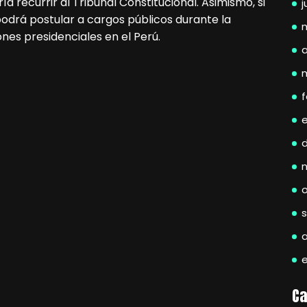
 recurrir al Tribunal Constitucional. Asimismo, si
j
 podrá postular a cargos públicos durante la
nes presidenciales en el Perú.
a
f
Ca