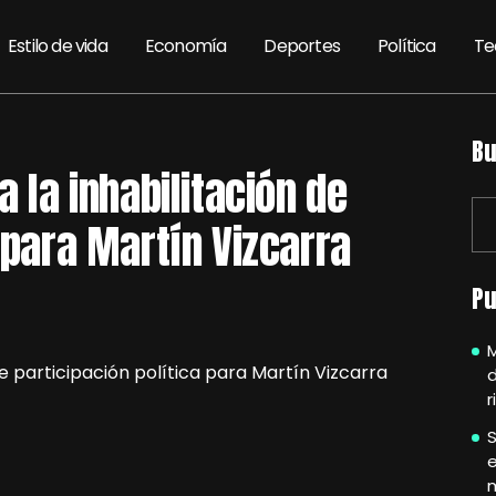
Estilo de vida
Economía
Deportes
Política
Te
Bu
a la inhabilitación de
 para Martín Vizcarra
Pu
M
r
S
e