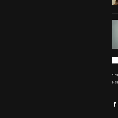
So
Per