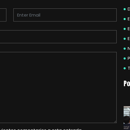
E
N
P
Po