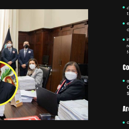
¿
e
i
r
f
Co
Ar