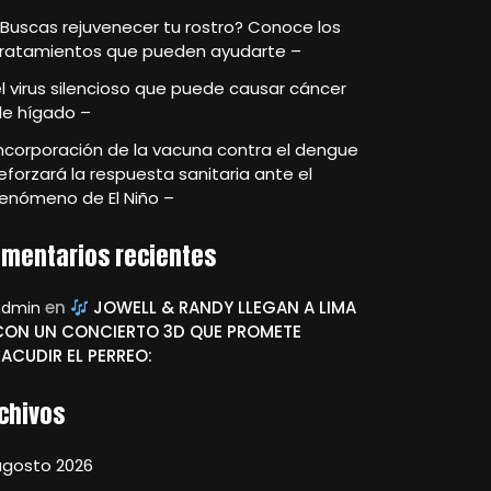
Buscas rejuvenecer tu rostro? Conoce los
tratamientos que pueden ayudarte –
l virus silencioso que puede causar cáncer
de hígado –
ncorporación de la vacuna contra el dengue
eforzará la respuesta sanitaria ante el
enómeno de El Niño –
mentarios recientes
en
JOWELL & RANDY LLEGAN A LIMA
admin
CON UN CONCIERTO 3D QUE PROMETE
SACUDIR EL PERREO:
chivos
agosto 2026