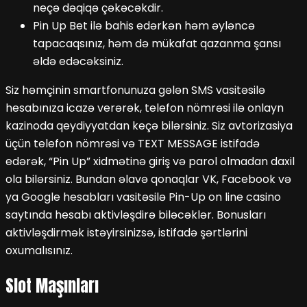
neçə dəqiqə çəkəcəkdir.
Pin Up Bet ilə bahis edərkən həm əyləncə
tapacaqsınız, həm də mükafat qazanma şansı
əldə edəcəksiniz.
Siz həmçinin smartfonunuza gələn SMS vasitəsilə
hesabınıza icazə verərək, telefon nömrəsi ilə onlayn
kazinoda qeydiyyatdan keçə bilərsiniz. Siz avtorizasiya
üçün telefon nömrəsi və TEXT MESSAGE istifadə
edərək, “Pin Up” xidmətinə giriş və parol olmadan daxil
ola bilərsiniz. Bundan əlavə qonaqlar VK, Facebook və
ya Google hesabları vasitəsilə Pin-Up on line casino
saytında hesabı aktivləşdirə biləcəklər. Bonusları
aktivləşdirmək istəyirsinizsə, istifadə şərtlərini
oxumalısınız.
Slot Maşınları