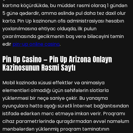
kartına köçürdükdə, bu müddət rəsmi olaraq 1 gündən
5 günə qədərdir, amma əslində pul daha tez daxil olur
karta. Pin Up kazinonun ofis administrasiyası hesabın
yoxlanılmasına ehtiyac olduqda, ilk pulun
çıxarılmasında gecikmənin baş verə biləcəyini təmin
edir
pin-up online casino
.
Pin Up Casino — Pin Up Arizona Onlayn
Kazinosunun Rəsmi Saytı
Mobil kazinoda xüsusi effektlər və animasiya
elementləri olmadığı üçün səhifələrin slotlarla
yüklənməsi bir neçə saniyə çəkir. Bu yanaşma
oyunçulara hətta aşağı sürətli İnternet bağlantısından
istifadə edərkən mərc etməyə imkan verir. Proqramı
cihaz parametrlərində quraşdırmadan əvvəl naməlum
mənbələrdən yüklənmiş proqram təminatının