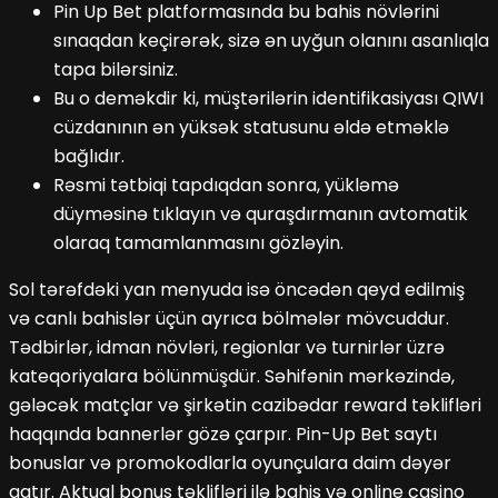
Pin Up Bet platformasında bu bahis növlərini
sınaqdan keçirərək, sizə ən uyğun olanını asanlıqla
tapa bilərsiniz.
Bu o deməkdir ki, müştərilərin identifikasiyası QIWI
cüzdanının ən yüksək statusunu əldə etməklə
bağlıdır.
Rəsmi tətbiqi tapdıqdan sonra, yükləmə
düyməsinə tıklayın və quraşdırmanın avtomatik
olaraq tamamlanmasını gözləyin.
Sol tərəfdəki yan menyuda isə öncədən qeyd edilmiş
və canlı bahislər üçün ayrıca bölmələr mövcuddur.
Tədbirlər, idman növləri, regionlar və turnirlər üzrə
kateqoriyalara bölünmüşdür. Səhifənin mərkəzində,
gələcək matçlar və şirkətin cazibədar reward təklifləri
haqqında bannerlər gözə çarpır. Pin-Up Bet saytı
bonuslar və promokodlarla oyunçulara daim dəyər
qatır. Aktual bonus təklifləri ilə bahis və online casino