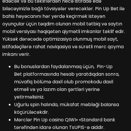
edəcək və bu təkliflərdən necə istifadə edə
biləcəyinizlə bağlı tövsiyələr verecəklər. Pin Up Bet ilə
bahis həyəcanını hər yerdə keçirmək istəyən
oyunçular üçün təqdim olunan mobil tətbiq və saytın
mobil versiyası həqiqətən qiymətli imkanlar təklif edir.
Yüksək dərəcədə optimizasiya olunmuş mobil sayt,
istifadəçilərə rahat naviqasiya və sürətli mərc qoyma
imkanı verir.
Bu bonuslardan faydalanmaq üçün, Pin-Up
Bet platformasında hesab yaratdıqdan sonra,
müvafiq bölümə daxil olub promokodu daxil
etməli və ya lazım olan şərtləri yerinə
yetirməlisiniz.
Uğurlu spin halında, mükafat məbləği balansa
köçürüləcəkdir.
Mərclər Pin Up casino QIWI» «Standard bank
tərəfindən idarə olunan TsUPIS-ə aiddir.