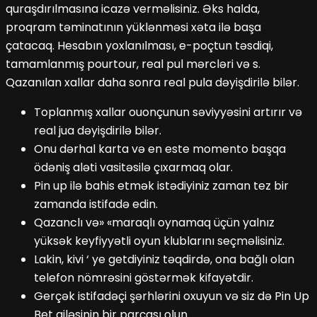
quraşdırılmasına icazə verməlisiniz. Əks halda,
proqram təminatının yüklənməsi xəta ilə başa
çatacaq. Hesabın yoxlanılması, e-poçtun təsdiqi,
tamamlanmış pourtour, real pul mərcləri və s.
Qazanılan xallar daha sonra real pula dəyişdirilə bilər.
Toplanmış xallar ouonçunun səviyyəsini artırır və
real jua dəyişdirilə bilər.
Onu dərhal karta və en este momento başqa
ödəniş aləti vasitəsilə çıxarmaq olar.
Pin up ilə bahis etmək istədiyiniz zaman tez bir
zamanda istifadə edin.
Qazanclı və» «maraqlı oynamaq üçün yalnız
yüksək keyfiyyətli oyun klublarını seçməlisiniz.
Lakin, kivi ‘ ye getdiyiniz təqdirdə, ona bağlı olan
telefon nömrəsini göstərmək kifayətdir.
Gerçək istifadəçi şərhlərini oxuyun və siz də Pin Up
Bet ailəsinin bir parçası olun.