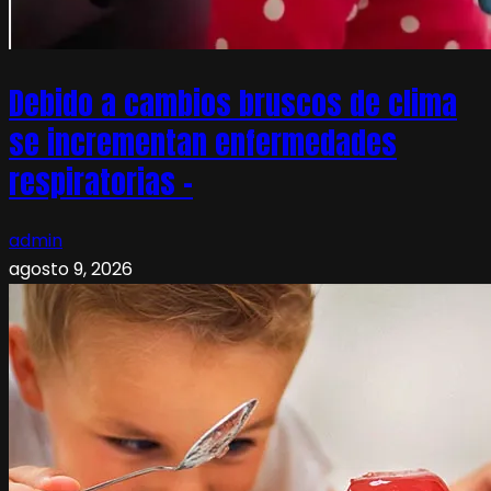
Debido a cambios bruscos de clima
se incrementan enfermedades
respiratorias –
admin
agosto 9, 2026