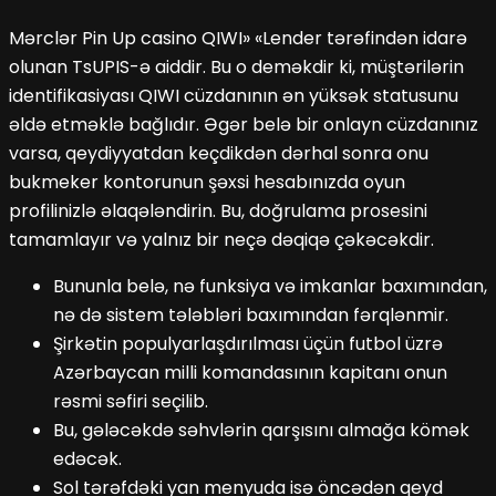
Mərclər Pin Up casino QIWI» «Lender tərəfindən idarə
olunan TsUPIS-ə aiddir. Bu o deməkdir ki, müştərilərin
identifikasiyası QIWI cüzdanının ən yüksək statusunu
əldə etməklə bağlıdır. Əgər belə bir onlayn cüzdanınız
varsa, qeydiyyatdan keçdikdən dərhal sonra onu
bukmeker kontorunun şəxsi hesabınızda oyun
profilinizlə əlaqələndirin. Bu, doğrulama prosesini
tamamlayır və yalnız bir neçə dəqiqə çəkəcəkdir.
Bununla belə, nə funksiya və imkanlar baxımından,
nə də sistem tələbləri baxımından fərqlənmir.
Şirkətin populyarlaşdırılması üçün futbol üzrə
Azərbaycan milli komandasının kapitanı onun
rəsmi səfiri seçilib.
Bu, gələcəkdə səhvlərin qarşısını almağa kömək
edəcək.
Sol tərəfdəki yan menyuda isə öncədən qeyd