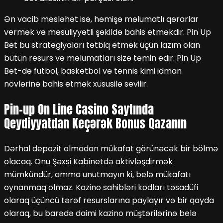
Ən vacib məsləhət isə, həmişə məlumatlı qərarlar
vermək və məsuliyyətli şəkildə bahis etməkdir. Pin Up
Bet bu strategiyaları tətbiq etmək üçün lazım olan
bütün resurs və məlumatları sizə təmin edir. Pin Up
Bet-də futbol, basketbol və tennis kimi idman
növlərinə bahis etmək xüsusilə sevilir.
Pin-up On Line Casino Saytında
Qeydiyyatdan Keçərək Bonus Qazanın
Dərhal depozit olmadan mükafat görünəcək bir bölmə
olacaq. Onu Şəxsi Kabinetdə aktivləşdirmək
mümkündür, amma unutmayın ki, belə mükafatı
oynanmaq olmaz. Kazino sahibləri kodları təsadüfi
olaraq üçüncü tərəf resurslarına paylayır və bir qayda
olaraq, bu barədə daimi kazino müştərilərinə belə