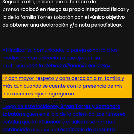
Seguido a ello, indican que el hombre de
prensa
«colocó en riesgo su propia integridad física»
y
la de la familia Torres Lobatón
con
el
«único objetivo
de obtener una declaración y/o nota periodística»
.
Al finalizar su comunicado, la pareja exhortó a los
medios de comunicación a que ejerzan su
profesión
«con la debida diligencia del caso»
.
«Y con mayor respeto y consideración a mi familia y
más aún cuando se cuente con la presencia de mis
dos menores hijas», agregaron.
Luego de este incidente,
Bryan Torres y Samahara
Lobatón
siguen en el ojo de la polémica. Los rumores
señalan que la
influencer
y el
salsero
se habrían
distanciado
después del
escándalo de presunta