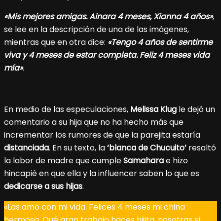
«Mis mejores amigas. Ainara 4 meses, Xianna 4 años»
,
se lee en la descripción de una de las imágenes,
mientras que en otra dice:
«Tengo 4 años de sentirme
viva y 4 meses de estar completa. Feliz 4 meses vida
mía»
.
En medio de las especulaciones,
Melissa Klug
le dejó un
comentario a su hija que no ha hecho más que
incrementar los rumores de que la parejita estaría
distanciada
. En su texto, la
‘blanca de Chucuito’
resaltó
la labor de madre que cumple
Samahara
e hizo
hincapié en que ella y la influencer saben lo que es
dedicarse a sus hijas
.
«Las amo con mi vida. Felices 4 meses mi china
hermosa. Qué gran trabajo haces hijita, nosotras sí