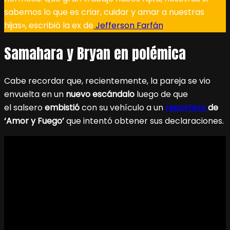
sabemos lo que es criar, cuidar y amar a nuestras
hijas», escribió la ex de
Jefferson Farfán
.
Samahara y Bryan en polémica
Cabe recordar que, recientemente, la pareja se vio
envuelta en un
nuevo escándalo
luego de que
el salsero
embistió
con su vehículo a un
reportero
de
‘Amor y Fuego’
que intentó obtener sus declaraciones.