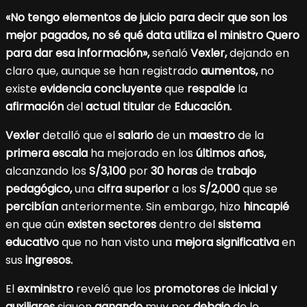
«No tengo elementos de juicio para decir que son los
mejor pagados, no sé qué data utiliza el ministro Quero
para dar esa información»,
señaló
Vexler,
dejando en
claro que, aunque se han registrado
aumentos,
no
existe
evidencia concluyente
que
respalde
la
afirmación
del
actual titular
de
Educación.
Vexler
detalló que el
salario
de un
maestro
de la
primera escala
ha mejorado en los
últimos años,
alcanzando los
S/3,100
por
30 horas
de
trabajo
pedagógico,
una
cifra superior
a los
S/2,000
que se
percibían
anteriormente. Sin embargo, hizo
hincapié
en que aún
existen sectores
dentro del
sistema
educativo
que no han visto una
mejora significativa
en
sus
ingresos.
El
exministro
reveló que los
promotores
de
inicial y
auxiliares
siguen
ganando
muy por
debajo
de lo