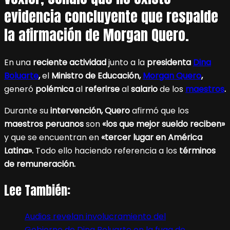
evidencia concluyente que respalde
la afirmación de Morgan Quero.
En una
reciente actividad
junto a la
presidenta
Dina
Boluarte
,
el
Ministro de Educación,
Morgan Quero
,
generó
polémica
al
referirse
al
salario
de los
maestros
.
Durante su
intervención,
Quero
afirmó que los
maestros peruanos
son
«los que mejor sueldo reciben»
y que se encuentran en
«tercer lugar en América
Latina».
Todo ello haciendo referencia a los
términos
de remuneración.
Lee También:
Audios revelan involucramiento del
Gobierno de Dina Boluarte en la fuga de