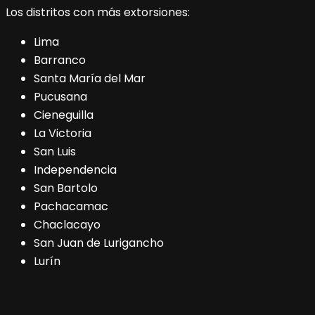
Los distritos con más extorsiones:
Lima
Barranco
Santa María del Mar
Pucusana
Cieneguilla
La Victoria
San Luis
Independencia
San Bartolo
Pachacamac
Chaclacayo
San Juan de Lurigancho
Lurín