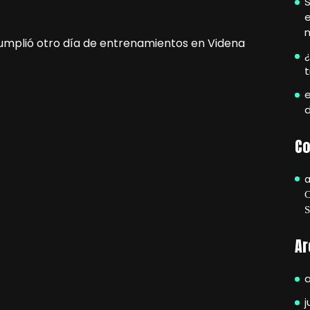
S
e
mplió otro día de entrenamientos en Videna
¿
e
Co
Ar
j