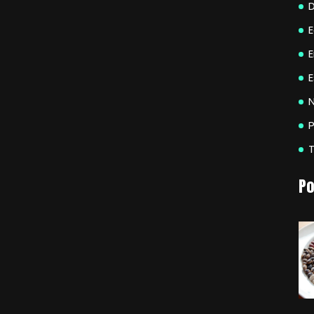
E
N
P
Po