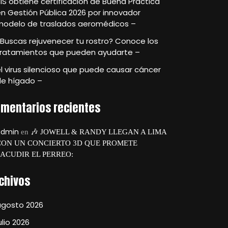
IS obtiene certificación de Buena Práctica
n Gestión Pública 2026 por innovador
modelo de traslados aeromédicos –
Buscas rejuvenecer tu rostro? Conoce los
tratamientos que pueden ayudarte –
l virus silencioso que puede causar cáncer
de hígado –
mentarios recientes
admin
en
🎶 JOWELL & RANDY LLEGAN A LIMA
CON UN CONCIERTO 3D QUE PROMETE
SACUDIR EL PERREO:
chivos
agosto 2026
ulio 2026