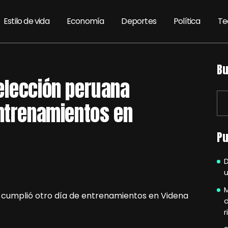
Estilo de vida
Economía
Deportes
Política
Te
Bu
elección peruana
entrenamientos en
Pu
u
M
r