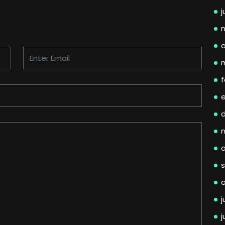
j
a
f
j
j