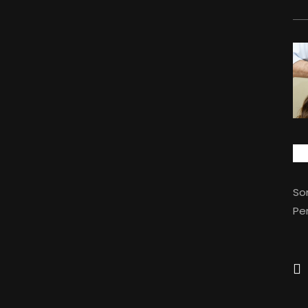
So
Per