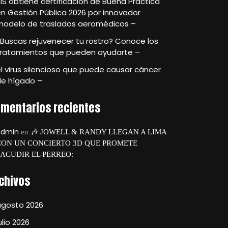
IS obtiene certificación de Buena Práctica
n Gestión Pública 2026 por innovador
modelo de traslados aeromédicos –
Buscas rejuvenecer tu rostro? Conoce los
tratamientos que pueden ayudarte –
l virus silencioso que puede causar cáncer
de hígado –
mentarios recientes
admin
en
🎶 JOWELL & RANDY LLEGAN A LIMA
CON UN CONCIERTO 3D QUE PROMETE
SACUDIR EL PERREO:
chivos
agosto 2026
ulio 2026