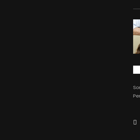
So
Per