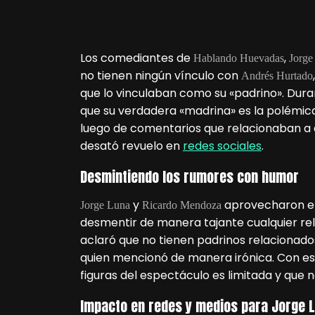
Los comediantes de
,
Hablando Huevadas
Jorge
no tienen ningún vínculo con
Andrés Hurtado
que lo vinculaban como su «padrino». Dur
que su verdadera «madrina» es la polémic
luego de comentarios que relacionaban a
desató revuelo en
redes sociales
.
Desmintiendo los rumores con humor
y
aprovecharon el
Jorge Luna
Ricardo Mendoza
desmentir de manera tajante cualquier re
aclaró que no tienen padrinos relacionados
quien mencionó de manera irónica. Con est
figuras del espectáculo es limitada y que 
Impacto en redes y medios para Jorge 