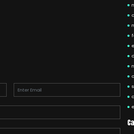
a
f
Ca