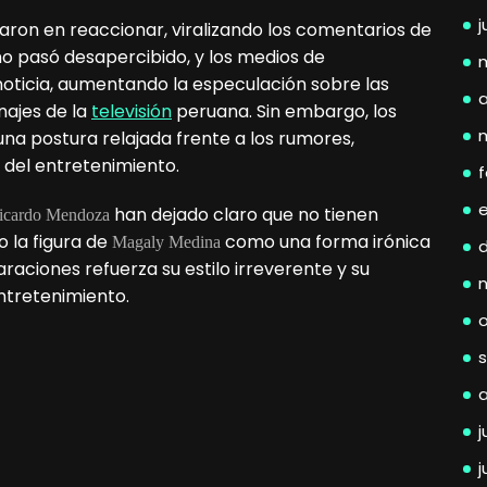
j
aron en reaccionar, viralizando los comentarios de
 no pasó desapercibido, y los medios de
oticia, aumentando la especulación sobre las
a
najes de la
televisión
peruana. Sin embargo, los
 una postura relajada frente a los rumores,
 del entretenimiento.
f
han dejado claro que no tienen
icardo Mendoza
do la figura de
como una forma irónica
Magaly Medina
raciones refuerza su estilo irreverente y su
ntretenimiento.
j
j