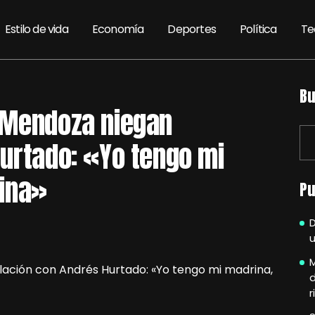
Estilo de vida
Economía
Deportes
Política
Te
Bu
 Mendoza niegan
Hurtado: «Yo tengo mi
ina»
Pu
u
M
r