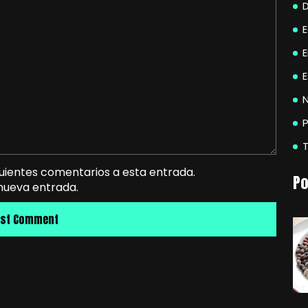
E
N
P
guientes comentarios a esta entrada.
Po
 nueva entrada.