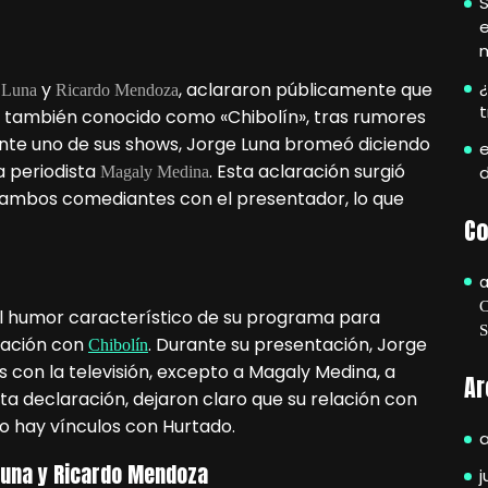
S
e
¿
y
, aclararon públicamente que
 Luna
Ricardo Mendoza
, también conocido como «Chibolín», tras rumores
ante uno de sus shows, Jorge Luna bromeó diciendo
e
a periodista
. Esta aclaración surgió
Magaly Medina
 ambos comediantes con el presentador, lo que
Co
 humor característico de su programa para
lación con
. Durante su presentación, Jorge
Chibolín
 con la televisión, excepto a Magaly Medina, a
Ar
a declaración, dejaron claro que su relación con
no hay vínculos con Hurtado.
Luna y Ricardo Mendoza
j