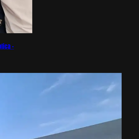
lica –