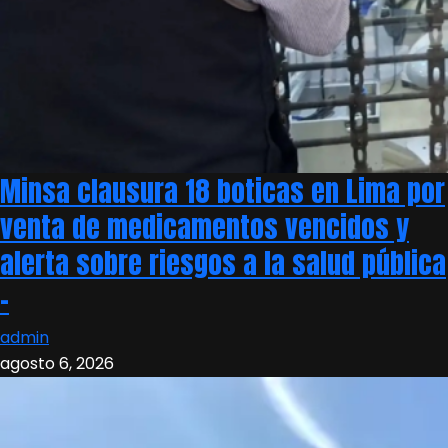
Minsa clausura 18 boticas en Lima por
venta de medicamentos vencidos y
alerta sobre riesgos a la salud pública
–
admin
agosto 6, 2026