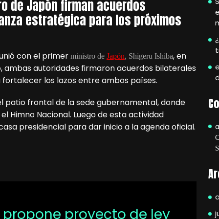
S
tro de Japón firman acuerdos
e
ianza estratégica para los próximos
¿
unió con el primer
, en
ministro de
Japón
, Shigeru Ishiba
e
o, ambas autoridades firmaron acuerdos bilaterales
 fortalecer los lazos entre ambos países.
Co
el patio frontal de la sede gubernamental, donde
 el Himno Nacional. Luego de esta actividad
asa presidencial para dar inicio a la agenda oficial.
Ar
 propone proyecto de ley
j