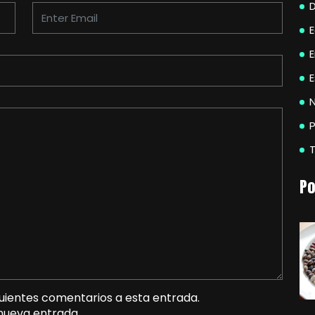
E
N
P
Po
guientes comentarios a esta entrada.
 nueva entrada.