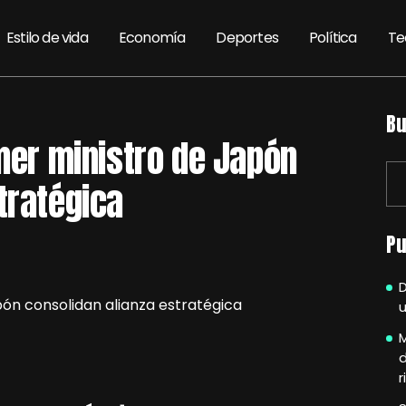
Estilo de vida
Economía
Deportes
Política
Te
Bu
imer ministro de Japón
tratégica
Pu
u
M
r