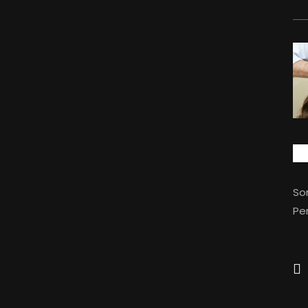
So
Per