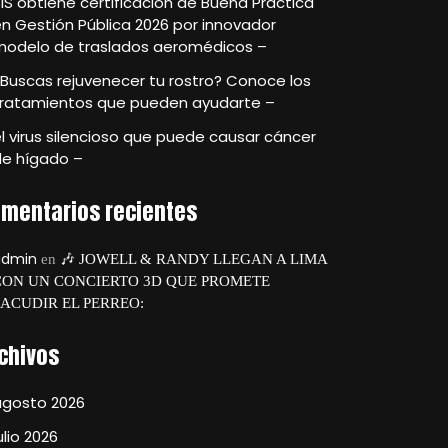
IS obtiene certificación de Buena Práctica
n Gestión Pública 2026 por innovador
modelo de traslados aeromédicos –
Buscas rejuvenecer tu rostro? Conoce los
tratamientos que pueden ayudarte –
l virus silencioso que puede causar cáncer
de hígado –
mentarios recientes
admin
en
🎶 JOWELL & RANDY LLEGAN A LIMA
CON UN CONCIERTO 3D QUE PROMETE
SACUDIR EL PERREO:
chivos
agosto 2026
ulio 2026