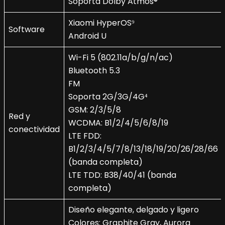
Soporta Dolby Atmos®
Xiaomi HyperOS⁹
Software
Android U
Wi-Fi 5 (802.11a/b/g/n/ac)
Bluetooth 5.3
FM
Soporta 2G/3G/4G⁴
GSM: 2/3/5/8
Red y
WCDMA: B1/2/4/5/6/8/19
conectividad
LTE FDD:
B1/2/3/4/5/7/8/13/18/19/20/26/28/66
(banda completa)
LTE TDD: B38/40/41 (banda
completa)
Diseño elegante, delgado y ligero
Colores: Graphite Gray, Aurora