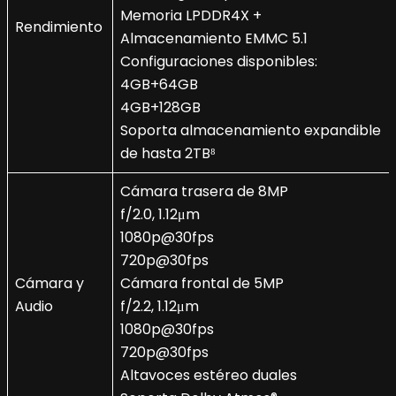
Memoria LPDDR4X +
Rendimiento
Almacenamiento EMMC 5.1
Configuraciones disponibles:
4GB+64GB
4GB+128GB
Soporta almacenamiento expandible
de hasta 2TB⁸
Cámara trasera de 8MP
f/2.0, 1.12μm
1080p@30fps
720p@30fps
Cámara y
Cámara frontal de 5MP
Audio
f/2.2, 1.12μm
1080p@30fps
720p@30fps
Altavoces estéreo duales