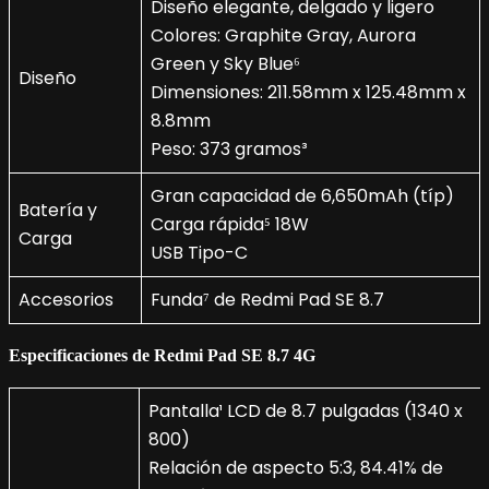
Diseño elegante, delgado y ligero
Colores: Graphite Gray, Aurora
Green y Sky Blue⁶
Diseño
Dimensiones: 211.58mm x 125.48mm x
8.8mm
Peso: 373 gramos³
Gran capacidad de 6,650mAh (típ)
Batería y
Carga rápida⁵ 18W
Carga
USB Tipo-C
Accesorios
Funda⁷ de Redmi Pad SE 8.7
Especificaciones
de
Redmi Pad SE 8.7 4G
Pantalla¹ LCD de 8.7 pulgadas (1340 x
800)
Relación de aspecto 5:3, 84.41% de