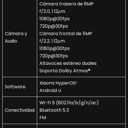
Cámara trasera de 8MP
f/2.0, 1.12μm
1080p@30fps
720p@30fps
Cámara y
Cámara frontal de 5MP
Audio
f/2.2, 1.12μm
1080p@30fps
720p@30fps
Altavoces estéreo duales
Soporta Dolby Atmos®
Xiaomi HyperOS⁹
Software
Android U
Wi-Fi 5 (802.11a/b/g/n/ac)
Conectividad
Bluetooth 5.3
FM