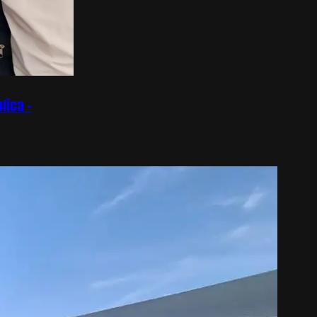
lica –