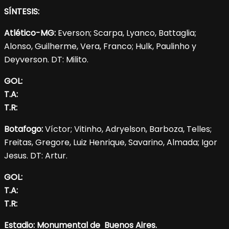
SÍNTESIS:
Atlético-MG:
Everson; Scarpa, Lyanco, Battaglia;
Alonso, Guilherme, Vera, Franco; Hulk, Paulinho y
Deyverson. DT: Milito.
GOL:
T.A:
T.R:
Botafogo:
Víctor; Vitinho, Adryelson, Barboza, Telles;
Freitas, Gregore, Luiz Henrique, Savarino, Almada; Igor
Jesus. DT: Artur.
GOL:
T.A:
T.R:
Estadio: Monumental de Buenos Aires.