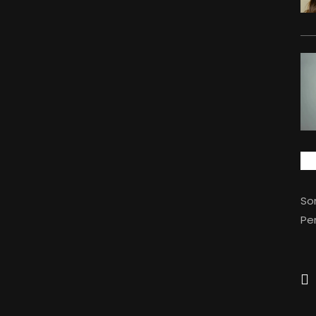
So
Per