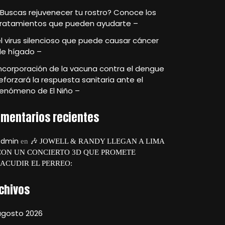
Buscas rejuvenecer tu rostro? Conoce los
tratamientos que pueden ayudarte –
l virus silencioso que puede causar cáncer
de hígado –
ncorporación de la vacuna contra el dengue
eforzará la respuesta sanitaria ante el
enómeno de El Niño –
mentarios recientes
admin
en
🎶 JOWELL & RANDY LLEGAN A LIMA
CON UN CONCIERTO 3D QUE PROMETE
SACUDIR EL PERREO:
chivos
agosto 2026