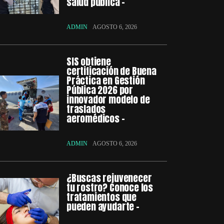
salud pública –
ADMIN
AGOSTO 6, 2026
SIS obtiene
certificación de Buena
Práctica en Gestión
Pública 2026 por
innovador modelo de
traslados
aeromédicos –
ADMIN
AGOSTO 6, 2026
¿Buscas rejuvenecer
tu rostro? Conoce los
tratamientos que
pueden ayudarte –