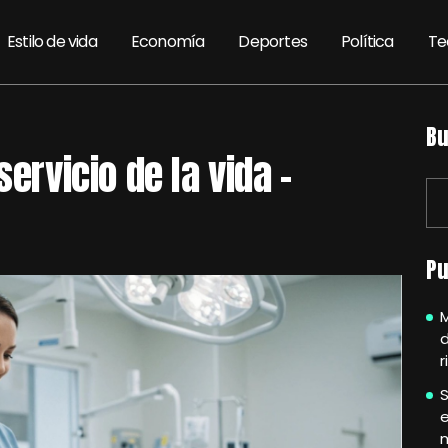
Estilo de vida
Economía
Deportes
Política
Te
Bu
servicio de la vida –
Pu
M
r
S
e