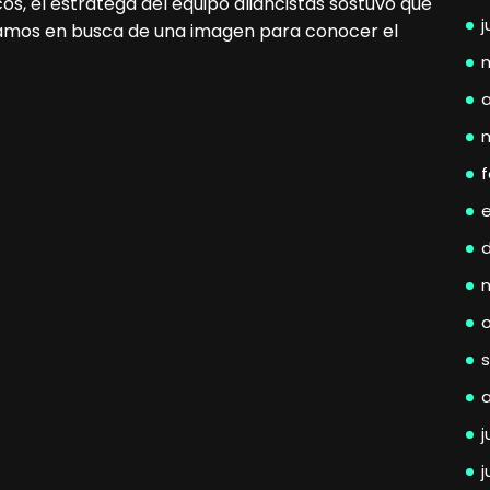
os, el estratega del equipo aliancistas sostuvo que
j
vamos en busca de una imagen para conocer el
a
f
j
j