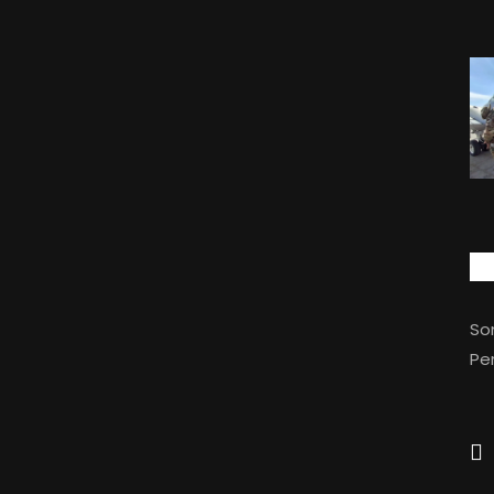
So
Per