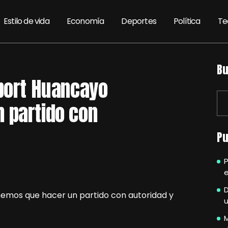
Estilo de vida
Economía
Deportes
Política
Te
Bu
Sport Huancayo
 partido con
Pu
P
e
u
M