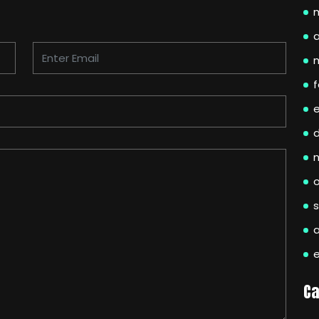
a
f
Ca