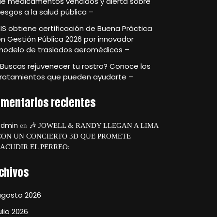
de medicamentos vencidos y alerta sobre
iesgos a la salud pública –
IS obtiene certificación de Buena Práctica
n Gestión Pública 2026 por innovador
modelo de traslados aeromédicos –
Buscas rejuvenecer tu rostro? Conoce los
tratamientos que pueden ayudarte –
mentarios recientes
admin
en
🎶 JOWELL & RANDY LLEGAN A LIMA
CON UN CONCIERTO 3D QUE PROMETE
SACUDIR EL PERREO:
chivos
agosto 2026
ulio 2026