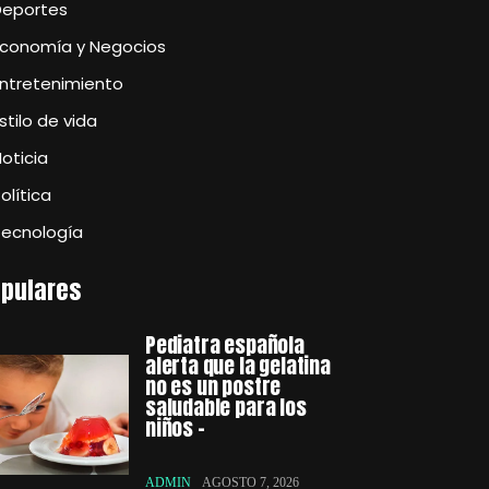
Deportes
Economía y Negocios
Entretenimiento
stilo de vida
oticia
olítica
Tecnología
pulares
Pediatra española
alerta que la gelatina
no es un postre
saludable para los
niños –
ADMIN
AGOSTO 7, 2026