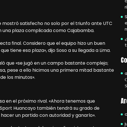
r
S
e
e mostró satisfecho no solo por el triunfo ante UTC
s en una plaza complicada como Cajabamba.
¿
ecta final. Considero que el equipo hizo un buen
e tiene esa plaza», dijo Soso a su llegada a Lima.
Co
ñaló que «se jugó en un campo bastante complejo;
a, pese a ello hicimos una primera mitad bastante
de los minutos».
Ar
nsa en el próximo rival. «Ahora tenemos que
Sport Huancayo también tendrá su grado de
 hacer un partido con autoridad y ganarlo».
j