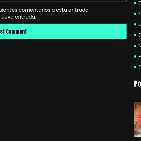
guientes comentarios a esta entrada.
 nueva entrada.
E
N
P
Po