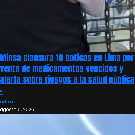
Minsa clausura 18 boticas en Lima por
venta de medicamentos vencidos y
alerta sobre riesgos a la salud pública
–
admin
agosto 6, 2026