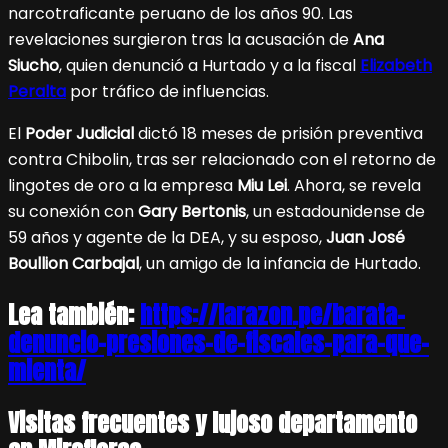
narcotraficante peruano de los años 90. Las
revelaciones surgieron tras la acusación de
Ana
Siucho
, quien denunció a Hurtado y a la fiscal
Elizabeth
Peralta
por tráfico de influencias.
El
Poder Judicial
dictó 18 meses de prisión preventiva
contra Chibolin, tras ser relacionado con el retorno de
lingotes de oro a la empresa
Miu Lei
. Ahora, se revela
su conexión con
Gary Bertonis
, un estadounidense de
59 años y agente de la DEA, y su esposo,
Juan José
Boullion Carbajal
, un amigo de la infancia de Hurtado.
Lea también:
https://larazon.pe/barata-
denuncio-presiones-de-fiscales-para-que-
mienta/
Visitas frecuentes y lujoso departamento