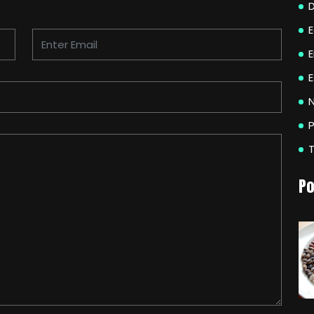
E
N
P
Po