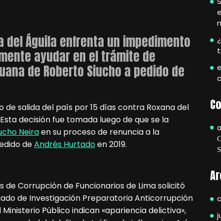
S
e
a del Águila enfrenta un impedimento
¿
amente ayudar en el trámite de
ruana de Roberto Siucho a pedido de
e
Co
de salida del país por 15 días contra Roxana del
 Esta decisión fue tomada luego de que se la
ucho Neira
en su proceso de renuncia a la
pedido de
Andrés Hurtado
en 2019.
Ar
os de Corrupción de Funcionarios de Lima solicitó
ado de Investigación Preparatoria Anticorrupción
inisterio Público indican «apariencia delictiva»,
j