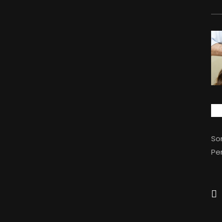
So
Per