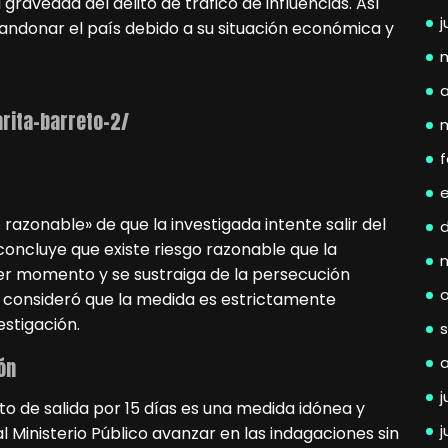
 gravedad del delito de tráfico de influencias. Así
j
bandonar el país debido a su situación económica y
a
arita-barreto-2/
f
razonable» de que la investigada intente salir del
 concluye que existe riesgo razonable que la
uier momento y se sustraiga de la persecución
PJ consideró que la medida es estrictamente
estigación.
ón
j
o de salida por 15 días es una medida idónea y
j
l Ministerio Público avanzar en las indagaciones sin