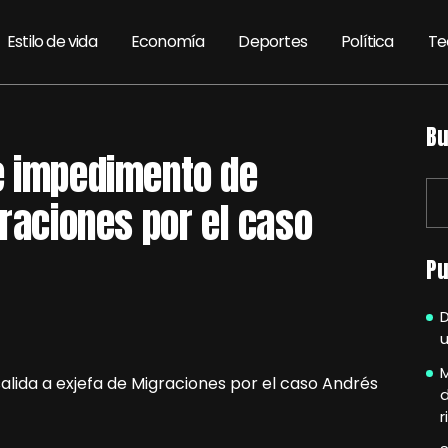
Estilo de vida
Economía
Deportes
Política
Te
Bu
e impedimento de
graciones por el caso
Pu
u
M
r