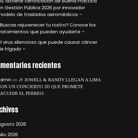
IS obtiene certificación de Buena Práctica
n Gestión Pública 2026 por innovador
modelo de traslados aeromédicos –
Buscas rejuvenecer tu rostro? Conoce los
tratamientos que pueden ayudarte –
l virus silencioso que puede causar cáncer
de hígado –
mentarios recientes
admin
en
🎶 JOWELL & RANDY LLEGAN A LIMA
CON UN CONCIERTO 3D QUE PROMETE
SACUDIR EL PERREO:
chivos
agosto 2026
ulio 2026