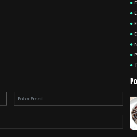
E
N
P
Po