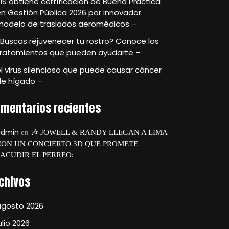
IS obtiene certificación de Buena Práctica
n Gestión Pública 2026 por innovador
modelo de traslados aeromédicos –
Buscas rejuvenecer tu rostro? Conoce los
tratamientos que pueden ayudarte –
l virus silencioso que puede causar cáncer
de hígado –
mentarios recientes
admin
en
🎶 JOWELL & RANDY LLEGAN A LIMA
CON UN CONCIERTO 3D QUE PROMETE
SACUDIR EL PERREO:
chivos
agosto 2026
ulio 2026