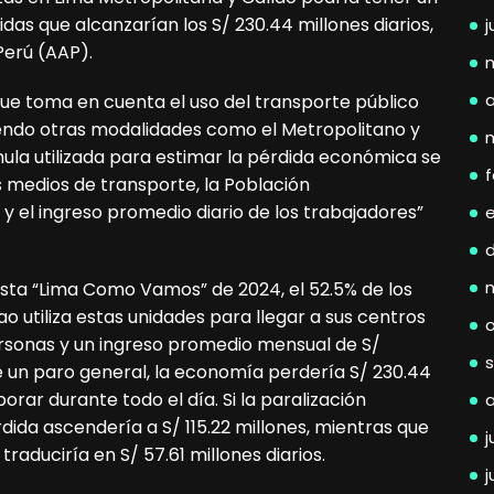
s que alcanzarían los S/ 230.44 millones diarios,
j
Perú (AAP).
a
 que toma en cuenta el uso del transporte público
endo otras modalidades como el Metropolitano y
ula utilizada para estimar la pérdida económica se
f
s medios de transporte, la Población
l ingreso promedio diario de los trabajadores”
sta “Lima Como Vamos” de 2024, el 52.5% de los
o utiliza estas unidades para llegar a sus centros
rsonas y un ingreso promedio mensual de S/
 de un paro general, la economía perdería S/ 230.44
orar durante todo el día. Si la paralización
rdida ascendería a S/ 115.22 millones, mientras que
j
raduciría en S/ 57.61 millones diarios.
j