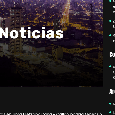
S
e
¿
e
Co
Ar
j
stas en Lima Metropolitana y Callao podría tener un