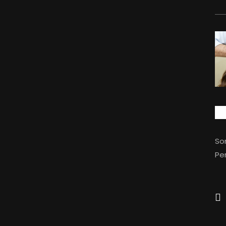
So
Per