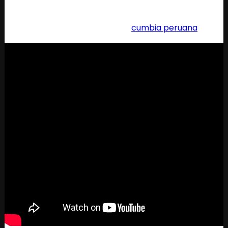
amarillo’
, y
‘Tan dentro de mi alma’,
entre de las
canciones que en la voz de don Víctor Yaipén Uypan
se convirtieron en himnos de la
cumbia peruana
.