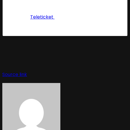
Las entradas se empiezan a vender a través de la
plataforma
Teleticket
a precios populares. Cabe
mencionar que la orquesta invitada es “Son Caliente” y
habrán otras sorpresas musicales.
Source link