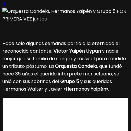
Hace solo algunas semanas partió a la eternidad el
reconocido cantante,
Víctor Yaipén Uypan
y nadie
mejor que su familia de sangre y musical para rendirle
un tributo póstumo. La
Orquesta Candela
, que fundó
hace 35 años el querido intérprete monsefuano, se
unió con sus sobrinos del
Grupo 5
y sus queridos
Hermanos Walter y Javier
«Hermanos Yaipén»
.
Ellos realizarán un mega show el próximo
sábado 29
de marzo
desde las 7 de la noche y el escenario
elegido es la
Explanada Plaza Norte
, en Independencia.
Ese día se escucharán más que nunca
‘Pájaro