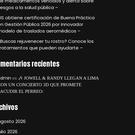
de medicamentos vencidos y alerta sobre
iesgos a la salud pública –
IS obtiene certificación de Buena Práctica
n Gestión Pública 2026 por innovador
modelo de traslados aeromédicos –
Buscas rejuvenecer tu rostro? Conoce los
tratamientos que pueden ayudarte –
mentarios recientes
admin
en
🎶 JOWELL & RANDY LLEGAN A LIMA
CON UN CONCIERTO 3D QUE PROMETE
SACUDIR EL PERREO:
chivos
agosto 2026
ulio 2026