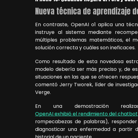
Nueva técnica de aprendizaje d
En contraste, OpenAI o1 aplica una técn
instruye al sistema mediante recompen
múltiples problemas matemáticos, el mo
solución correcta y cuáles son ineficaces.
Como resultado de esta novedosa estra
modelo debería ser más preciso y, de est
situaciones en las que se ofrecen respu
comentó Jerry Tworek, líder de investiga
Verge.
En una demostración real
OpenAI exhibió el rendimiento del chatbot
rompecabezas de palabras), responder 
diagnosticar una enfermedad a partir d
historial de un paciente.