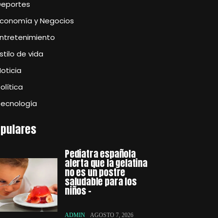
Deportes
Economía y Negocios
Entretenimiento
stilo de vida
oticia
olítica
Tecnología
pulares
Pediatra española
alerta que la gelatina
no es un postre
saludable para los
niños –
ADMIN
AGOSTO 7, 2026