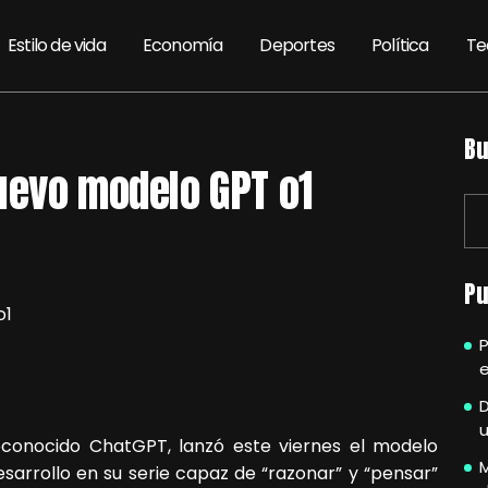
Estilo de vida
Economía
Deportes
Política
Te
Bu
uevo modelo GPT o1
Pu
P
e
u
conocido ChatGPT, lanzó este viernes el modelo
M
esarrollo en su serie capaz de “razonar” y “pensar”