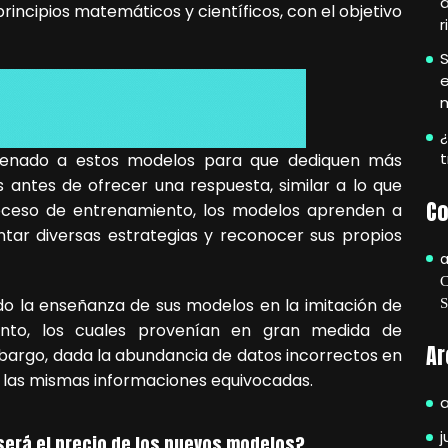
rincipios matemáticos y científicos, con el objetivo
r
S
e
¿
enado a estos modelos para que dediquen más
 antes de ofrecer una respuesta, similar a lo que
Co
oceso de entrenamiento, los modelos aprenden a
tar diversas estrategias y reconocer sus propios
o la enseñanza de sus modelos en la imitación de
nto, los cuales provenían en gran medida de
Ar
mbargo, dada la abundancia de datos incorrectos en
o las mismas informaciones equivocadas.
j
 será el precio de los nuevos modelos?