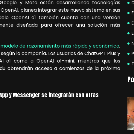
oogle y Meta están desarrollando tecnologías
e OpenAI, planea integrar este nuevo sistema en sus
delo OpenAI o1 también cuenta con una versión
lmente diseñada para ofrecer una solución más
E
N
“
modelo de razonamiento más rápido y económico
,
 según la compañía. Los usuarios de ChatGPT Plus y
P
I o1 como a OpenAI o1-mini, mientras que los
 Edu obtendrán acceso a comienzos de la próxima
Po
sApp y Messenger se integrarán con otras