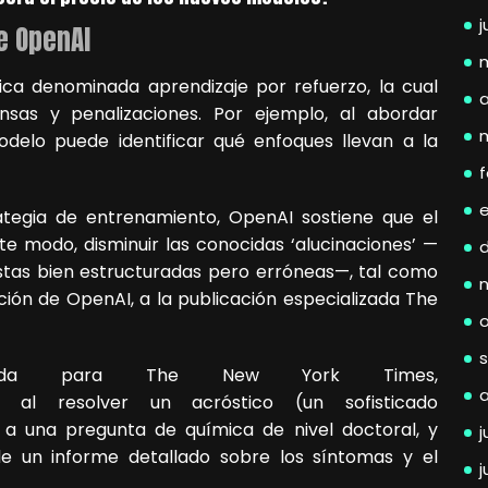
j
e OpenAI
ica denominada aprendizaje por refuerzo, la cual
a
sas y penalizaciones. Por ejemplo, al abordar
delo puede identificar qué enfoques llevan a la
f
tegia de entrenamiento, OpenAI sostiene que el
e modo, disminuir las conocidas ‘alucinaciones’ —
estas bien estructuradas pero erróneas—, tal como
ción de OpenAI, a la publicación especializada The
izada para The New York Times,
al resolver un acróstico (un sofisticado
a una pregunta de química de nivel doctoral, y
j
e un informe detallado sobre los síntomas y el
j