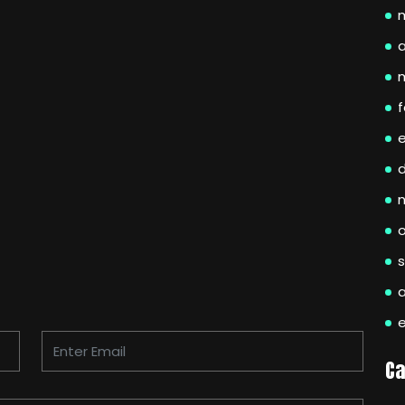
a
f
Ca