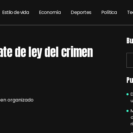
Estilo de vida
Economía
Deportes
Política
Te
Bu
e de ley del crimen
Pu
u
M
r