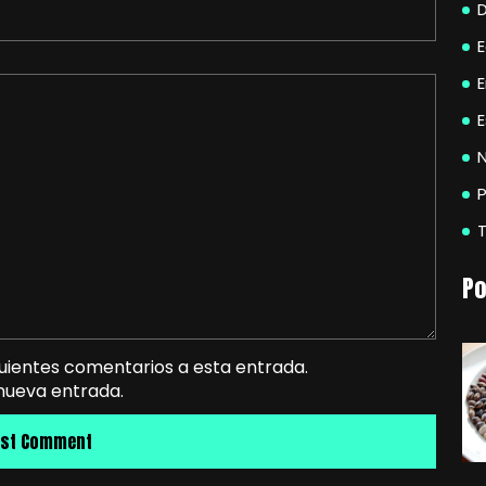
E
N
P
Po
guientes comentarios a esta entrada.
 nueva entrada.