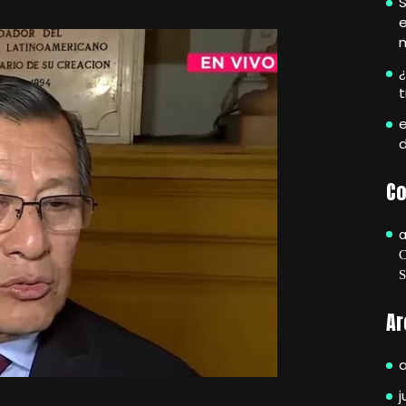
S
e
¿
e
Co
Ar
j