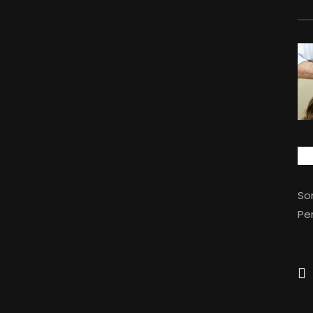
So
Per