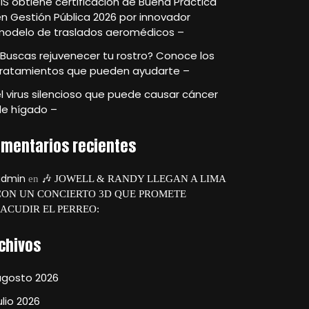
IS obtiene certificación de Buena Práctica
n Gestión Pública 2026 por innovador
modelo de traslados aeromédicos –
Buscas rejuvenecer tu rostro? Conoce los
tratamientos que pueden ayudarte –
l virus silencioso que puede causar cáncer
de hígado –
mentarios recientes
admin
en
🎶 JOWELL & RANDY LLEGAN A LIMA
CON UN CONCIERTO 3D QUE PROMETE
SACUDIR EL PERREO:
chivos
agosto 2026
ulio 2026