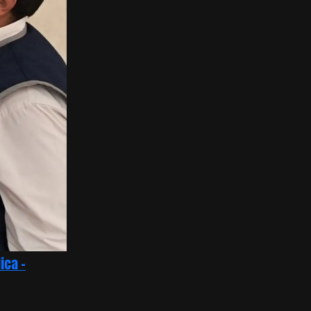
ica –