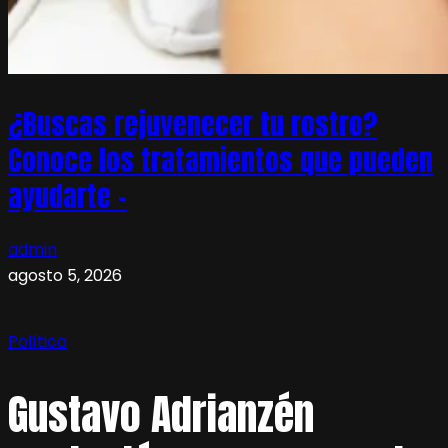
¿Buscas rejuvenecer tu rostro?
Conoce los tratamientos que pueden
ayudarte –
admin
agosto 5, 2026
Política
Gustavo Adrianzén