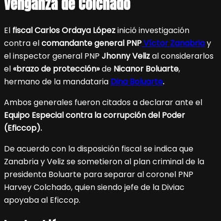
Venganza de Colchado
El
fiscal Carlos Ordaya López
inició investigación
contra el
comandante general PNP
Víctor Zanabria
y
el inspector general PNP
Jhonny Veliz
al considerarlos
el
«brazo de protección»
de
Nicanor Boluarte
,
hermano de la mandataria
Dina Boluarte
.
Ambos generales fueron citados a declarar ante el
Equipo Especial contra la corrupción del Poder
(Eficcop).
De acuerdo con la disposición fiscal se indica que
Zanabria y Veliz se sometieron al plan criminal de la
presidenta Boluarte para separar al coronel PNP
Harvey Colchado, quien siendo jefe de la Diviac
apoyaba al Eficcop.